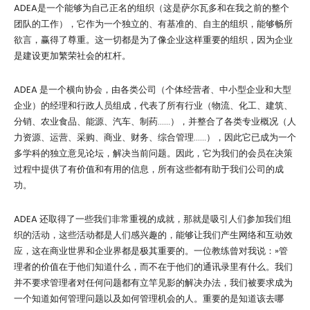
ADEA是一个能够为自己正名的组织（这是萨尔瓦多和在我之前的整个
团队的工作），它作为一个独立的、有基准的、自主的组织，能够畅所
欲言，赢得了尊重。这一切都是为了像企业这样重要的组织，因为企业
是建设更加繁荣社会的杠杆。
ADEA 是一个横向协会，由各类公司（个体经营者、中小型企业和大型
企业）的经理和行政人员组成，代表了所有行业（物流、化工、建筑、
分销、农业食品、能源、汽车、制药……），并整合了各类专业概况（人
力资源、运营、采购、商业、财务、综合管理……），因此它已成为一个
多学科的独立意见论坛，解决当前问题。因此，它为我们的会员在决策
过程中提供了有价值和有用的信息，所有这些都有助于我们公司的成
功。
ADEA 还取得了一些我们非常重视的成就，那就是吸引人们参加我们组
织的活动，这些活动都是人们感兴趣的，能够让我们产生网络和互动效
应，这在商业世界和企业界都是极其重要的。一位教练曾对我说：»管
理者的价值在于他们知道什么，而不在于他们的通讯录里有什么。我们
并不要求管理者对任何问题都有立竿见影的解决办法，我们被要求成为
一个知道如何管理问题以及如何管理机会的人。重要的是知道该去哪