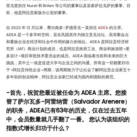
里戈曾担任 Nurel 和 Brilen 等公司的董事以及皇家萨拉戈萨的董事。目
前，他是阿拉贡家族办公室的董事。
自 2022 年 12 月以来，费尔南多-罗德里戈一直担任
ADEA
的主席。
ADEA 是一个多学科空间，旨在巩固其作为独立意见论坛、高管聚会点
和重振企业在经济和社会中作用的媒介的地位。ADEA 是阿拉贡经济研
究所（IAF）商业计划的成员，也是阿拉贡政府工业、商业和旅游部 «更
多设计 «项目审批技术委员会的成员。ADEA 面临着当前和未来的巨大
挑战，其中之一就是促进大学与企业之间的沟通。所有这一切都要归功
于 «阿拉贡传统企业 «周期，该周期致力于让社会了解阿拉贡企业家五十
多年前的创业精神，阿拉贡企业家已经成为国内和国际的典范。
-首先，祝贺您最近被任命为 ADEA 主席。您接
替了萨尔瓦多-阿雷纳雷（Salvador Arenere）
的职务，ADEA已有63年的历史，仅在过去五年
中，会员数量就几乎翻了一番。 您认为该组织的
指数式增长归功于什么？